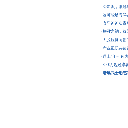
·冷知识，眼
·这可能是海
·海马爸爸负
我们正在努力
·
悠雅之韵，汉
上市
·太脱拉将向勃
·产业互联共创
造“破圈”超级I
·遇上“年轻有
眼的“路人甲”
·
8.48万起还
·
暗黑武士动感来
式上市