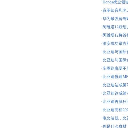
·Honda携
博览会
·岚图知音和
养老生活
·华为最强智驾
轿车”必选阿维
·阿维塔12双
·阿维塔12将
·淮安成功举办
投资1486.4亿
·比亚迪与国
战略合作，共
·比亚迪与国
战略合作，共
·车圈到底要
·比亚迪低速M
险
·比亚迪达成第
即将上市！
·比亚迪达成第
即将上市！
·比亚迪再掀狂潮
版
·比亚迪亮相2
·电比油低，比亚
耀出击
·你是什么身