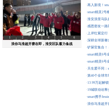
·再入新境！s
阵持续扩容，
·smart精灵
正式揭晓
·淮安浪里马
·感恩密友一路
一口价14.29
·上岸红紫定行
1
2
3
4
5
6
火“开运搭子”
·深耕全球新奢
浪你马淮超开赛在即，淮安区队蓄力备战
扩展至41个国
·铲屎官集合！ 
资讯
选车
前滩太古里
·smart精灵
杆
·smart精灵
杆
·天生爱不同：s
瞻 精灵6号将
·第40个全球市
入哥斯达黎加
·13.99万起解
重礼遇，助你
·19城联动诠释
·smart携手Je
·浪你马淮超